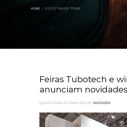
HOME
POSTS TAGGED "FEIRA"
Feiras Tubotech e w
anunciam novidades
QUINTA-FEIRA, 01 JUNHO 2023
BY
SINDISIDER