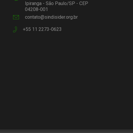
Ipiranga - São Paulo/SP - CEP
04208-001
contato@sindisider.org.br
+55 11 2273-0623