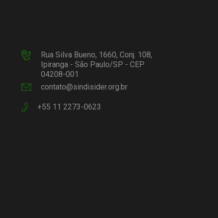
Rua Silva Bueno, 1660, Conj. 108,
Ipiranga - São Paulo/SP - CEP
04208-001
contato@sindisider.org.br
+55 11 2273-0623