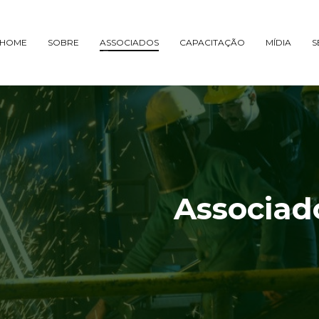
HOME
SOBRE
ASSOCIADOS
CAPACITAÇÃO
MÍDIA
S
Associad