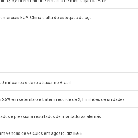
stir R$ 3,5 bi em unidade em área de mineração da Vale
omerciais EUA-China e alta de estoques de aço
0 mil carros e deve atracar no Brasil
em 26% em setembro e batem recorde de 2,1 milhões de unidades
ados e pressiona resultados de montadoras alemãs
am vendas de veículos em agosto, diz IBGE