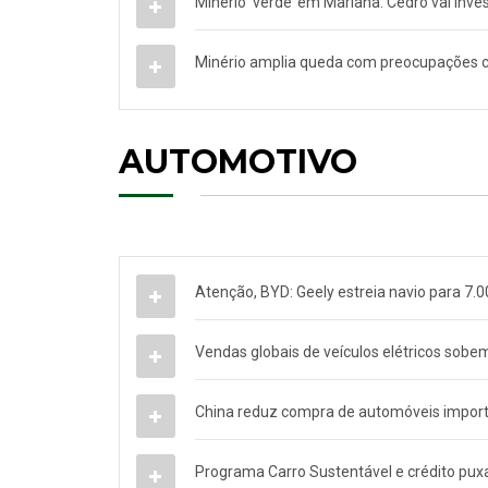
Minério ‘verde’ em Mariana: Cedro vai inve
Minério amplia queda com preocupações c
AUTOMOTIVO
Atenção, BYD: Geely estreia navio para 7.00
Vendas globais de veículos elétricos sob
China reduz compra de automóveis import
Programa Carro Sustentável e crédito pux