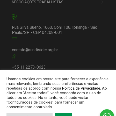
NEGOCIAÇÕES TRABALHISTAS
Rua Silva Bueno, 1660, Conj. 108, Ipiranga - São
Paulo/SP - CEP 04208-001
contato@sindisider.org.br
+55 11 2273-0623
Usamos cookies em nosso site para fornecer a experiência
mais relevante, lembrando suas preferências e visitas
repetidas de acordo com nossa
Política de Privacidade
. Ao
clicar em “Aceitar todos”, você concorda com o uso de
todos os cookies. No entanto, você pode visitar
"Configurações de cookies" para fornecer um
consentimento controlado.
© 2025 Sindisider | Todos os direitos