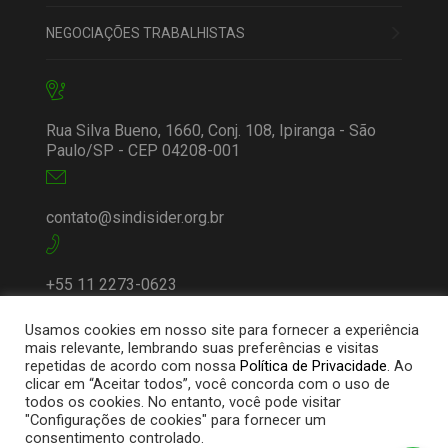
NEGOCIAÇÕES TRABALHISTAS
Rua Silva Bueno, 1660, Conj. 108, Ipiranga - São
Paulo/SP - CEP 04208-001
contato@sindisider.org.br
+55 11 2273-0623
Usamos cookies em nosso site para fornecer a experiência
mais relevante, lembrando suas preferências e visitas
repetidas de acordo com nossa
Política de Privacidade
. Ao
clicar em “Aceitar todos”, você concorda com o uso de
todos os cookies. No entanto, você pode visitar
"Configurações de cookies" para fornecer um
consentimento controlado.