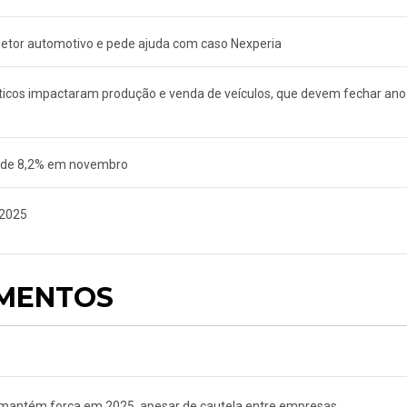
setor automotivo e pede ajuda com caso Nexperia
imáticos impactaram produção e venda de veículos, que devem fechar ano
a de 8,2% em novembro
 2025
AMENTOS
mantém força em 2025, apesar de cautela entre empresas