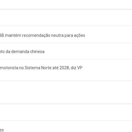
BS BB mantém recomendação neutra para ações
nto da demanda chinesa
otorista no Sistema Norte até 2028, diz VP
es