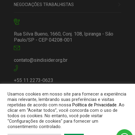
NEGOCIAÇÕES TRABALHISTAS
Rua Silva Bueno, 1660, Conj. 108, Ipiranga - São
Paulo/SP - CEP 04208-001
contato@sindisider.org.br
+55 11 2273-0623
Usamos cookies em nosso site para fornecer a experiência
mais relevante, lembrando suas preferências e visitas
repetidas de acordo com nossa
Política de Privacidade
. Ao
clicar em “Aceitar todos”, você concorda com o uso de
todos os cookies. No entanto, você pode visitar
"Configurações de cookies" para fornecer um
consentimento controlado.
© 2025 Sindisider | Todos os direitos